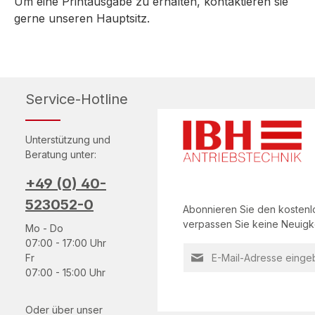
Um eine Printausgabe zu erhalten, kontaktieren sie
gerne unseren Hauptsitz.
Service-Hotline
Unterstützung und
Beratung unter:
+49 (0) 40-
523052-0
Abonnieren Sie den kostenl
verpassen Sie keine Neuigke
Mo - Do
07:00 - 17:00 Uhr
Loading...
Fr
07:00 - 15:00 Uhr
Datenschutz
Die mit einem Stern (*) m
Ich habe die
Datensch
Oder über unser
Pflichtfelder.