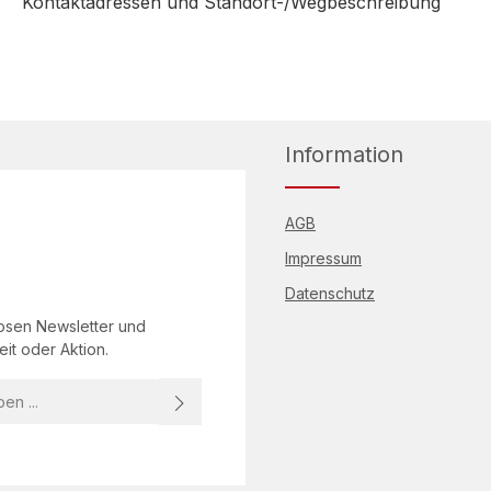
Kontaktadressen und Standort-/Wegbeschreibung
Information
AGB
Impressum
Datenschutz
osen Newsletter und
it oder Aktion.
E-Mail-Adresse*
arkierten Felder sind
utzbestimmungen
zur