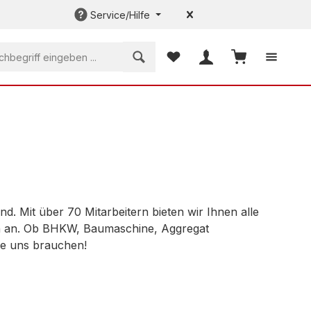
Service/Hilfe
Du hast 0 Produkte auf dem
Warenkorb enth
 Mit über 70 Mitarbeitern bieten wir Ihnen alle
 an. Ob BHKW, Baumaschine, Aggregat
ie uns brauchen!