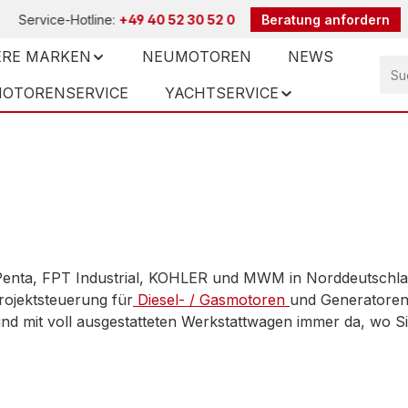
Service-Hotline:
+49 40 52 30 52 0
Beratung anfordern
RE MARKEN
NEUMOTOREN
NEWS
OTORENSERVICE
YACHTSERVICE
Penta, FPT Industrial, KOHLER und MWM in Norddeutschland.
rojektsteuerung für
Diesel- / Gasmotoren
und Generatoren
nd mit voll ausgestatteten Werkstattwagen immer da, wo S