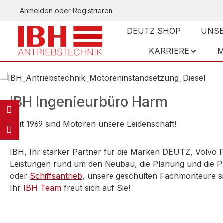
Anmelden
oder
Registrieren
springen
Zur Hauptnavigation springen
DEUTZ SHOP
UNSE
KARRIERE
M
Bildergalerie überspringen
IBH Ingenieurbüro Harm
Seit 1969 sind Motoren unsere Leidenschaft!
IBH, Ihr starker Partner für die Marken DEUTZ, Volvo 
Leistungen rund um den Neubau, die Planung und die P
oder
Schiffsantrieb
, unsere geschulten Fachmonteure si
Ihr
IBH Team
freut sich auf Sie!