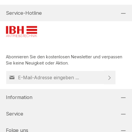
Service-Hotline
Abonnieren Sie den kostenlosen Newsletter und verpassen
Sie keine Neuigkeit oder Aktion.
E-Mail-Adresse*
Loading...
Datenschutz
Die mit einem Stern (*) markierten Felder sind
Information
Ich habe die
Datenschutzbestimmungen
zur
Pflichtfelder.
Um weiterzugehen, geben Sie die oben abgebildeten
Kenntnis genommen und die
AGB
gelesen und bin
Zeichen ein
*
Service
mit ihnen einverstanden.
Folge uns