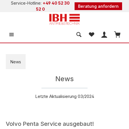
Service-Hotline:
+49 40 52 30
Beratung anfordern
alt springen
52 0
Du hast 0 Produkt
Waren
News
News
Letzte Aktualisierung 03
/2024
Volvo Penta Service ausgebaut!